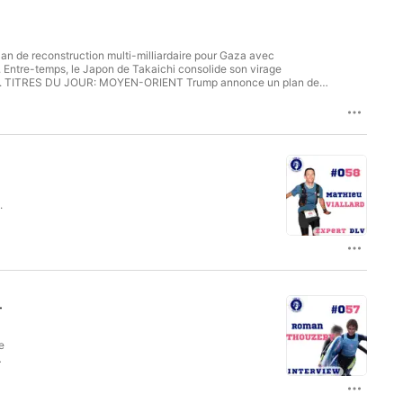
identialite pour plus d'informations.
an de reconstruction multi-milliardaire pour Gaza avec
 Entre-temps, le Japon de Takaichi consolide son virage
de
.
-
e
a
es