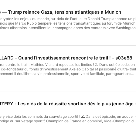
113800

Hébergé par Ausha. Visitez ausha.co/fr/politique-de-conf
ue — Trump relance Gaza, tensions atlantiques a Munich
ecryptez les enjeux du monde, au-dela de l'actualite Donald Trump annonce un pl
andis que Marco Rubio tempere les tensions transatlantiques au forum de Munich.
ains intensifient leur campagne apres des contacts avec Washington. TITRES DU JOUR: MOYEN-ORIENT Trump annonce un plan 
 militaire ASIE-PACIFIQUE Le Japon sous Takaichi s'oriente vers un conservatisme renforce AMERIQUE DU
LARD - Quand l’investissement rencontre le trail ! - s03e58
encontre le trail : Mathieu Viallard repousse les limites ! 🤝 Dans cet épisode, on
, co-fondateur du fonds d'investissement Axeleo Capital et passionné d'ultra-trail
ment il équilibre sa vie professionnelle, sportive et familiale, partageant ses
la gestion du temps et la poursuite de ses objectifs. 🔍 Au programme de cet
es.
et sportifs sur la persévérance et la préparation. 🎧 Bon épisode ! 🎙️ Écoutez -
 Commentez 📗 Ressources : * Notre livre “Secrets de Champion” est en
RY - Les clés de la réussite sportive dès le plus jeune âge 
ent des 20 sportives et sportifs Français, de moins de 24 ans, les plus
tter •⁠ ⁠sur Linkedin (tous les liens sont sur
r vous mettre l'eau à la bouche ! •⁠ ⁠"🏃‍♂️ Quand tu cours en trail, c'est
y vise déjà les sommets du sauvetage sportif ! 🌊 Dans cet épisode, on accueill
r un câble." •⁠ ⁠"⛰️
odige du sauvetage sportif, Champion de France en combiné, Vice-Champion de
ager un moment avec des copains, avec la nature." 💬 Restez connectés et engagés !
u classement général. Il est accompagné de son papa Thibaut Thouzery et de s
ript.fr, on vous propose même de revivre cet échange. Ça se passe sur
ale Marine Zanardi. 💡 Roman nous raconte comment il a atteint ces exploits,
ncore : “Secrets de Champions”, vous connaissez ? C'est le livre issu des premièr
tion mentale et ses ambitions futures. 🔍 Au programme de cet épisode : - 🏅