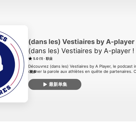
(dans les) Vestiaires by A-player 
(dans les) Vestiaires by A-player !
5.0 (1)
职业
Découvrez (dans les) Vestiaires by A Player, le podcast
donner la parole aux athlètes en quête de partenaires. 
更多
coulisses de la vie de sportifs extraordinaires. Engagés 
jour après jour pour propulser leur pays sur le devant de 
最新单集
travers nos interviews captivantes, vivez leurs défis, le
pour trouver des partenaires. Rejoignez-nous (dans les) Ve
se dévoilent et où l’écho des réussites de demain comme
Rejoignez-nous sur Apple podcast (http://apple.vestiaire
(https://google.vestiaires.org/) ou toutes les plus grand
(http://vestiaires.info/podcast/) !
