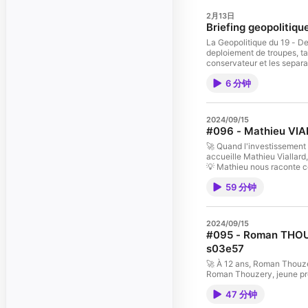
2月13日
Briefing geopolitiq
La Geopolitique du 19 - D
deploiement de troupes, t
conservateur et les separatistes albert
reconstruction multi-milliardaire pour Gaza avec deploiement
6 分钟
NORD
2024/09/15
#096 - Mathieu VIAL
🚀 Quand l'investissement r
accueille Mathieu Viallard
💡 Mathieu nous raconte com
secrets sur la résilience, 
59 分钟
épisode : •⁠ ⁠💼 Son parcours professionnel et la création d'Axeleo Capital. •⁠ ⁠🏃‍♂️ Sa passion pour le trail et les
défis ultra qu'il a relevés. •⁠ ⁠🕒 Comment il organise son temps entre travail, famille et entraînements intens
•⁠ ⁠🎯 Les parallèles entre l'entrepreneuriat et le trail : endurance, résilience et gestion de l'effort. •⁠ ⁠💡 Ses
conseils aux entrepreneurs 
2024/09/15
Abonnez-vous - Partagez -
#095 - Roman THOUZE
commande ici. * Le classem
s03e57
prometteurs, c’est ici. 🔗 Suivez notre invité : •⁠ ⁠sur Twi
vestiaires.org) 💬 Quelques citations pou
🚀 À 12 ans, Roman Thouzer
une course contre toi-même." •⁠ ⁠"💡 Le sport est un équilibre qui me permet d'éviter de péte
Roman Thouzery, jeune pr
L'esprit trail, c'est part
France en board et 2ème a
🤫 Psst ... grâce à Autosc
47 分钟
coach et préparatrice ment
vestiaires.org ! 🤫 Pssst e
l'importance de la prépara