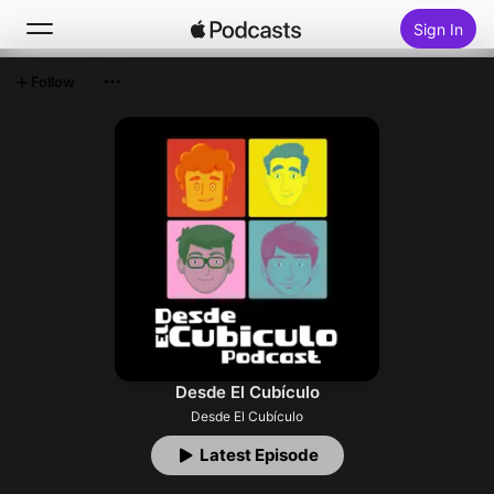
Sign In
Follow
Search
Home
New
Top Charts
Desde El Cubículo
Desde El Cubículo
Latest Episode