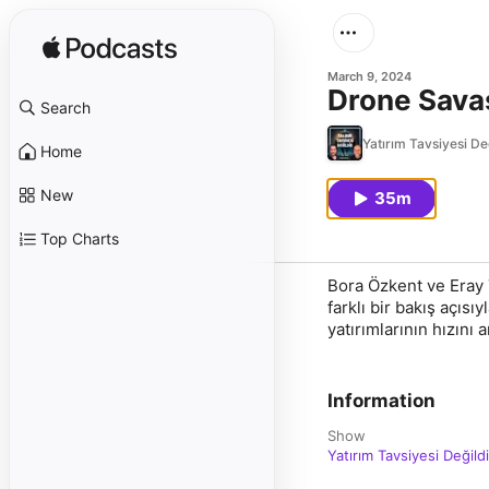
March 9, 2024
Drone Savaş
Search
Yatırım Tavsiyesi Değ
Home
New
35m
Top Charts
Bora Özkent ve Eray 
farklı bir bakış açıs
yatırımlarının hızını 
Information
Show
Yatırım Tavsiyesi Değildi