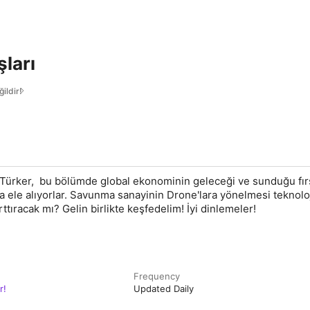
ları
ildir!
Türker, bu bölümde global ekonominin geleceği ve sunduğu fırs
ıyla ele alıyorlar. Savunma sanayinin Drone'lara yönelmesi teknolo
arttıracak mı? Gelin birlikte keşfedelim! İyi dinlemeler!
Frequency
r!
Updated Daily