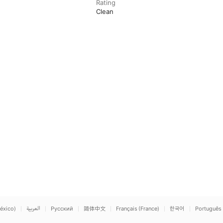
Rating
Clean
éxico)
العربية
Русский
简体中文
Français (France)
한국어
Português 