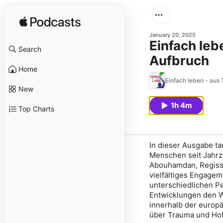
January 20, 2025
Einfach leb
Search
Aufbruch
Home
Einfach leben - aus T
New
1h 4m
Top Charts
In dieser Ausgabe t
Menschen seit Jahrz
Abouhamdan, Regisse
vielfältiges Engagem
unterschiedlichen Pe
Entwicklungen den W
innerhalb der europ
über Trauma und Ho