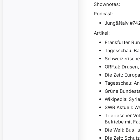
Shownotes:
Podcast:
Jung&Naiv #742 
Artikel:
Frankfurter Ru
Tagesschau: Bae
Schweizerische 
ORF.at: Drusen,
Die Zeit: Europ
Tagesschau: An
Grüne Bundestag:
Wikipedia: Syri
SWR Aktuell: We
Trieriescher Vo
Betriebe mit Fa
Die Welt: Bus- 
Die Zeit: Schutz