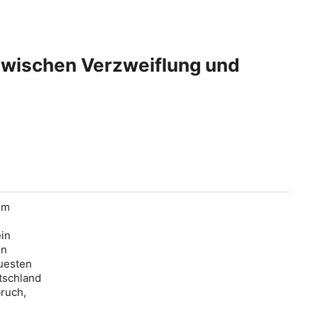
 zwischen Verzweiflung und
em
in
en
euesten
tschland
ruch,