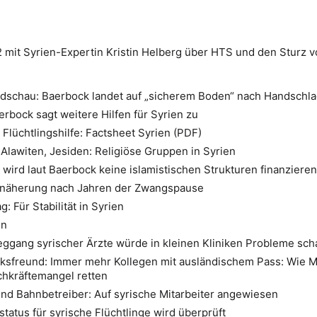
mit Syrien-Expertin Kristin Helberg über HTS und den Sturz 
ndschau: Baerbock landet auf „sicherem Boden“ nach Handschla
rbock sagt weitere Hilfen für Syrien zu
Flüchtlingshilfe: Factsheet Syrien (PDF)
 Alawiten, Jesiden: Religiöse Gruppen in Syrien
a wird laut Baerbock keine islamistischen Strukturen finanziere
näherung nach Jahren der Zwangspause
 Für Stabilität in Syrien
en
ggang syrischer Ärzte würde in kleinen Kliniken Probleme sch
lksfreund: Immer mehr Kollegen mit ausländischem Pass: Wie 
chkräftemangel retten
und Bahnbetreiber: Auf syrische Mitarbeiter angewiesen
status für syrische Flüchtlinge wird überprüft