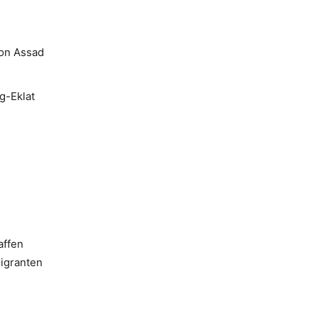
von Assad
g-Eklat
n
affen
Migranten