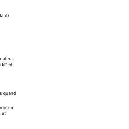
tant)
ouleur.
ts” et
es quand
montrer
 et