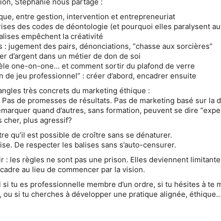
tion, Stéphanie nous partage :
que, entre gestion, intervention et entrepreneuriat
rises des codes de déontologie (et pourquoi elles paralysent au
alises empêchent la créativité
es : jugement des pairs, dénonciations, “chasse aux sorcières”
rler d’argent dans un métier de don de soi
dèle one-on-one… et comment sortir du plafond de verre
in de jeu professionnel” : créer d’abord, encadrer ensuite
angles très concrets du marketing éthique :
Pas de promesses de résultats. Pas de marketing basé sur la d
arquer quand d’autres, sans formation, peuvent se dire “exper
s cher, plus agressif?
e qu’il est possible de croître sans se dénaturer.
se. De respecter les balises sans s’auto-censurer.
r : les règles ne sont pas une prison. Elles deviennent limitant
adre au lieu de commencer par la vision.
 si tu es professionnelle membre d’un ordre, si tu hésites à te 
e, ou si tu cherches à développer une pratique alignée, éthique…