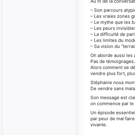
Au fil de la conversa
– Son parcours atypi
– Les vraies zones g
– Le mythe que les b
– Les peurs invisibl
– La difficulté de pa
– Les limites du mo
– Sa vision du “terra
On aborde aussi les 
Pas de témoignages. 
Alors comment se dém
vendre plus fort, plu
Stéphanie nous montr
De vendre sans malai
Son message est clai
on commence par le c
Un épisode essentiel
par peur de mal fair
vivante.
____________