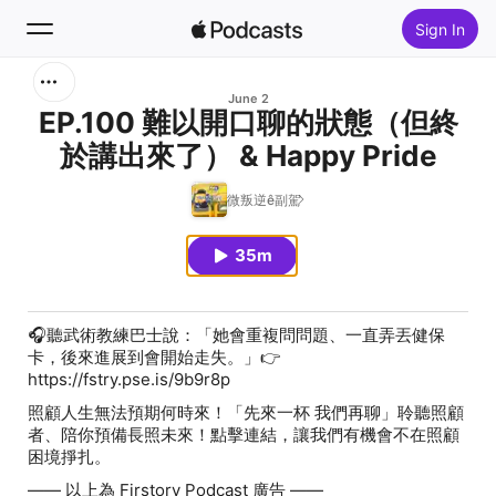
Sign In
Search
June 2
EP.100 難以開口聊的狀態（但終
於講出來了） & Happy Pride
Home
微叛逆ê副駕
New
35m
Top Charts
🎧聽武術教練巴士說：「她會重複問問題、一直弄丟健保
卡，後來進展到會開始走失。」👉
https://fstry.pse.is/9b9r8p
照顧人生無法預期何時來！「先來一杯 我們再聊」聆聽照顧
者、陪你預備長照未來！點擊連結，讓我們有機會不在照顧
困境掙扎。
—— 以上為 Firstory Podcast 廣告 ——