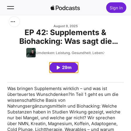
Sign In
Search
August 9, 2025
EP 42: Supplements &
Biohacking: Was sagt die
Home
Forschung PT.1 mit Siska
Umdenken: Leistung. Gesundheit. Leben.
New
Buchhorn
29m
Top Charts
Was bringen Supplements wirklich – und was ist
überteuertes Wunschdenken?In Teil 1 geht es um die
wissenschaftliche Basis von
Nahrungsergänzungsmitteln und Biohacking: Welche
Substanzen haben in Studien Wirkung gezeigt, welche
nur bei Mangel, und welche gar nicht? Wir sprechen
über NMN, Kreatin, Magnesium, Koffein, Adaptogene,
Cold Plunge, Lichttherapie, Wearables – und warum