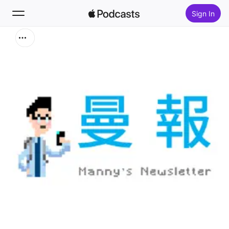
Sign In
Search
Home
New
Top Charts