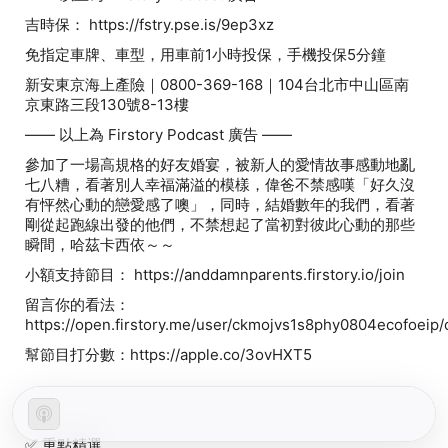
吉時保： https://fstry.pse.is/9ep3xz
免指定車牌、車型，用車前1小時投保，手機投保5分鐘
新安東京海上產險｜0800-369-168｜104台北市中山區南
京東路三段130號8-13樓
—— 以上為 Firstory Podcast 廣告 ——
參加了一場高規格的好友婚宴，被新人的愛情故事感動地亂
七八糟，看著別人幸福滿溢的模樣，偉爸不禁感嘆「好久沒
有怦然心動的戀愛感了噢」，同時，結婚數年的我們，看著
剛從起跑線出發的他們，不禁想起了當初對彼此心動的那些
瞬間，哈茲卡西依～～
小額支持節目： https://anddamnparents.firstory.io/join
留言你的看法：
https://open.firstory.me/user/ckmojvs1s8phy0804ecofoei
幫節目打分數：https://apple.co/3ovHXT5
✅
重點精選