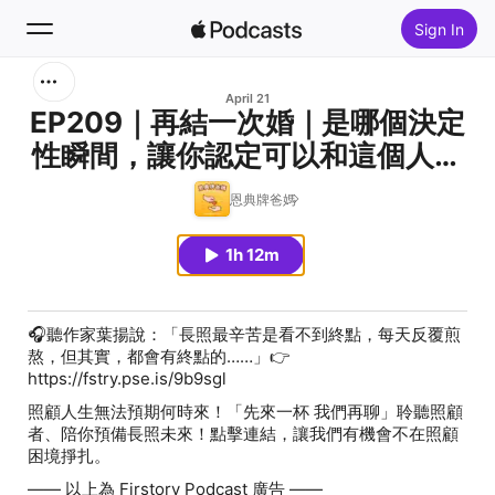
Sign In
Search
April 21
EP209｜再結一次婚｜是哪個決定
性瞬間，讓你認定可以和這個人結
Home
婚？
恩典牌爸媽
New
1h 12m
Top Charts
🎧聽作家葉揚說：「長照最辛苦是看不到終點，每天反覆煎
熬，但其實，都會有終點的……」👉
https://fstry.pse.is/9b9sgl
照顧人生無法預期何時來！「先來一杯 我們再聊」聆聽照顧
者、陪你預備長照未來！點擊連結，讓我們有機會不在照顧
困境掙扎。
—— 以上為 Firstory Podcast 廣告 ——