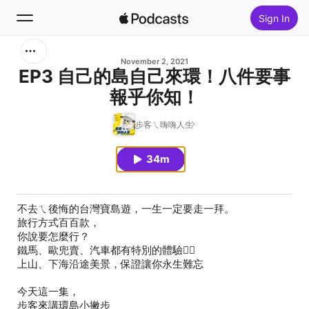
Sign In
Search
November 2, 2021
EP3 自己的島自己來環！八件要事
報乎你知！
Home
步客ㄟ嗨嗨人生
New
34m
Top Charts
不去ㄟ後悔的台灣寶島遊，一生一定要走一拜。
旅行方式百百款，
你說要怎麼行？
鐵馬、歐兜賣、汽車都有特別的體驗🚴‍♂️
上山、下海沿途美景，保證讓你永生難忘
今天這一集，
步客來講環島小撇步