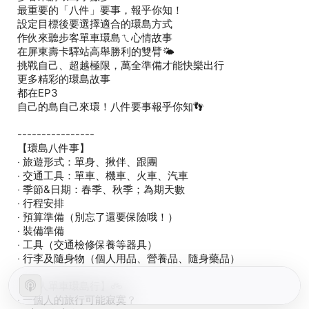
最重要的「八件」要事，報乎你知！
設定目標後要選擇適合的環島方式
作伙來聽步客單車環島ㄟ心情故事
在屏東壽卡驛站高舉勝利的雙臂🌤
挑戰自己、超越極限，萬全準備才能快樂出行
更多精彩的環島故事
都在EP3
自己的島自己來環！八件要事報乎你知👣
----------------
【環島八件事】
‧ 旅遊形式：單身、揪伴、跟團
‧ 交通工具：單車、機車、火車、汽車
‧ 季節&日期：春季、秋季；為期天數
‧ 行程安排
‧ 預算準備（別忘了還要保險哦！）
‧ 裝備準備
‧ 工具（交通檢修保養等器具）
‧ 行李及隨身物（個人用品、營養品、隨身藥品）
【單人單車環島行】🚲
‧ 一個人的旅行可能寂寞？