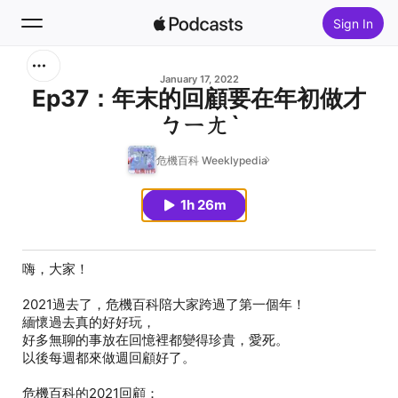
Sign In
Search
January 17, 2022
Ep37：年末的回顧要在年初做才
ㄅㄧㄤˋ
Home
危機百科 Weeklypedia
New
1h 26m
Top Charts
嗨，大家！
2021過去了，危機百科陪大家跨過了第一個年！
緬懷過去真的好好玩，
好多無聊的事放在回憶裡都變得珍貴，愛死。
以後每週都來做週回顧好了。
危機百科的2021回顧：