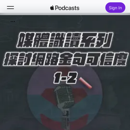
Sign In
Search
Home
New
Top Charts