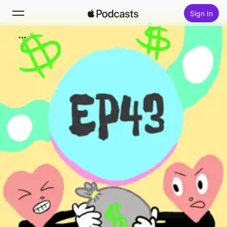
Sign In
Search
Home
New
Top Charts