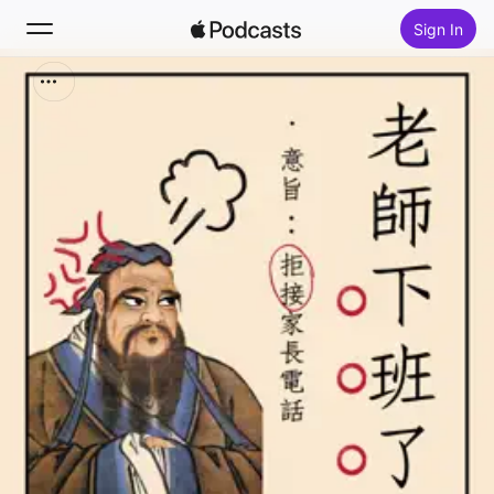
Sign In
Search
Home
New
Top Charts