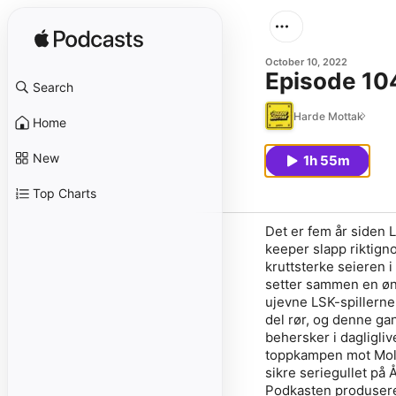
October 10, 2022
Episode 104
Search
Harde Mottak
Home
New
1h 55m
Top Charts
Det er fem år siden 
keeper slapp riktign
kruttsterke seieren i
setter sammen en øns
ujevne LSK-spillerne 
del rør, og denne gan
behersker i dagligli
toppkampen mot Mold
sikre seriegullet på 
Podkasten produsere