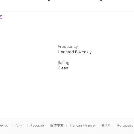
Frequency
Updated Biweekly
Rating
Clean
éxico)
العربية
Русский
简体中文
Français (France)
한국어
Português 