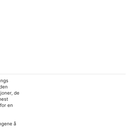
ings
 den
sjoner, de
mest
 for en
ngene å