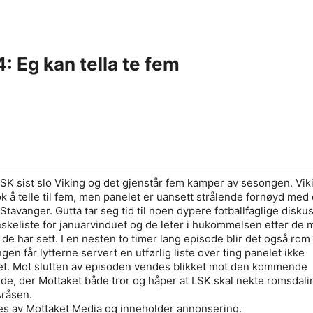
: Eg kan tella te fem
LSK sist slo Viking og det gjenstår fem kamper av sesongen. Vik
ok å telle til fem, men panelet er uansett strålende fornøyd med
 Stavanger. Gutta tar seg tid til noen dypere fotballfaglige disku
keliste for januarvinduet og de leter i hukommelsen etter de 
de har sett. I en nesten to timer lang episode blir det også rom
gen får lytterne servert en utførlig liste over ting panelet ikke
vet. Mot slutten av episoden vendes blikket mot den kommende
e, der Mottaket både tror og håper at LSK skal nekte romsdali
Åråsen.
s av Mottaket Media og inneholder annonsering.