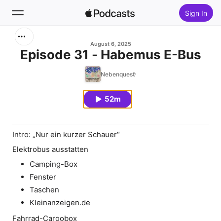
Sign In
Search
August 6, 2025
Episode 31 - Habemus E-Bus
Home
Nebenquest
New
52m
Top Charts
Intro: „Nur ein kurzer Schauer“
Elektrobus ausstatten
Camping-Box
Fenster
Taschen
Kleinanzeigen.de
Fahrrad-Cargobox