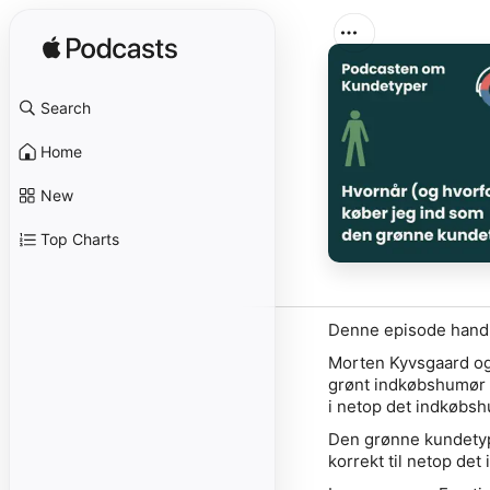
Search
Home
New
Top Charts
Denne episode hand
Morten Kyvsgaard og
grønt indkøbshumør 
i netop det indkøbsh
Den grønne kundetype
korrekt til netop de