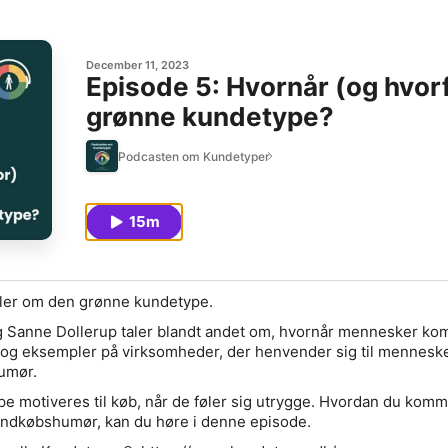
December 11, 2023
Episode 5: Hvornår (og hvor
grønne kundetype?
Podcasten om Kundetyper
15m
ler om den grønne kundetype.
 Sanne Dollerup taler blandt andet om, hvornår mennesker ko
og eksempler på virksomheder, der henvender sig til menneske
umør.
 motiveres til køb, når de føler sig utrygge. Hvordan du kom
t indkøbshumør, kan du høre i denne episode.