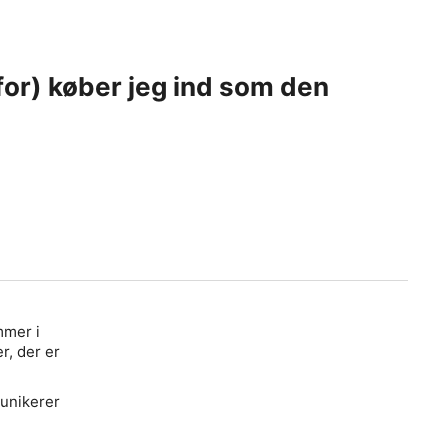
for) køber jeg ind som den
mmer i
r, der er
munikerer