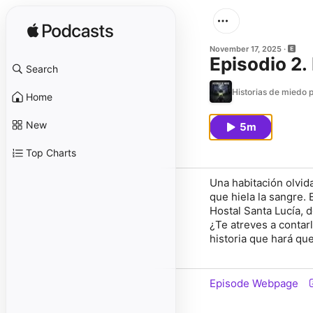
November 17, 2025
Episodio 2.
Search
Historias de miedo 
Home
New
5m
Top Charts
Una habitación olvid
que hiela la sangre. 
Hostal Santa Lucía, 
¿Te atreves a contar
historia que hará qu
Episode Webpage