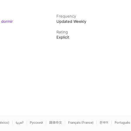
Frequency
 dormir
Updated Weekly
Rating
Explicit
éxico)
العربية
Русский
简体中文
Français (France)
한국어
Português 