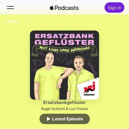
Sign In
Follow
Search
Home
New
Top Charts
Ersatzbankgeflüster
Roger Schürch & Luzi Fricker
Latest Episode