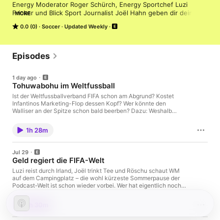
Energy Moderator Roger Schürch, Energy Sportchef Luzi 
Fricker und Blick Sport Journalist Joël Hahn geben dir deine 
MORE
wöchentliche Dosis Sport. Jeden Mittwoch gibt es den Fan-
0.0 (0)
Soccer
Updated Weekly
Talk direkt von der Ersatzbank.
Episodes
1 day ago
Tohuwabohu im Weltfussball
Ist der Weltfussballverband FIFA schon am Abgrund? Kostet
Infantinos Marketing-Flop dessen Kopf? Wer könnte den
Walliser an der Spitze schon bald beerben? Dazu: Weshalb
wechselt ein Mohammed Salah in die Türkei? Wie crazy läuft es
aktuell an der Transferfront und weshalb verliert der aktuelle
1h 28m
Meister der Super League seinen Sportchef wirklich?
Jul 29
Geld regiert die FIFA-Welt
Luzi reist durch Irland, Joël trinkt Tee und Röschu schaut WM
auf dem Campingplatz – die wohl kürzeste Sommerpause der
Podcast-Welt ist schon wieder vorbei. Wer hat eigentlich noch
den Durchblick bei Embolos WM-Platzverweis? Gianni und die
FIFA köcheln schon am nächsten Fussball-Skandal – wieso
1h 30m
tragen wir unseren geliebten Fussball gerade zu Grabe? Welche
Tendenzen lassen sich aus der ersten Super-League-Runde