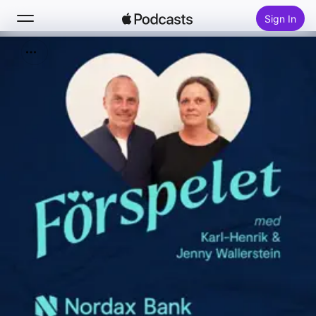
Sign In
Search
Home
New
Top Charts