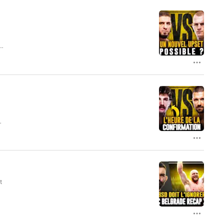
n
de
t