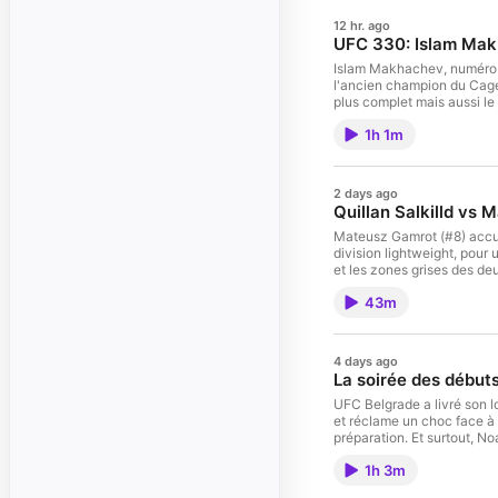
12 hr. ago
UFC 330: Islam Mak
Islam Makhachev, numéro 1
l'ancien champion du Cage 
plus complet mais aussi le 
garde ouverte de Garry, sa
1h 1m
Makhachev vers un statut 
d'informations.
2 days ago
Quillan Salkilld vs
Mateusz Gamrot (#8) accuei
division lightweight, pour 
et les zones grises des de
Gamrot forgée à l'American Top T
43m
Visitez acast.com/privacy 
4 days ago
La soirée des débuts
UFC Belgrade a livré son l
et réclame un choc face à
préparation. Et surtout, N
victoire marquée par un fo
1h 3m
Rebecki qui call-out BSD, l
Vologdin. Hébergé par Acas