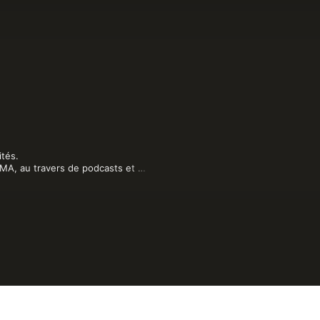
és. 

MMA, au travers de podcasts et 
 combats et de débats éclairés sur 
d'informations.