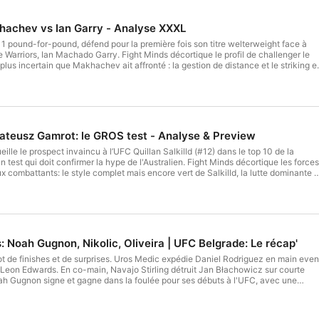
hachev vs Ian Garry - Analyse XXXL
 pound-for-pound, défend pour la première fois son titre welterweight face à
Warriors, Ian Machado Garry. Fight Minds décortique le profil de challenger le
plus incertain que Makhachev ait affronté : la gestion de distance et le striking e
 défense de lutte jamais vraiment mise à l'épreuve, et la progression continue de
de combattant complet. Hébergé par Acast. Visitez acast.com/privacy pour plus
 Mateusz Gamrot: le GROS test - Analyse & Preview
lle le prospect invaincu à l’UFC Quillan Salkilld (#12) dans le top 10 de la
un test qui doit confirmer la hype de l'Australien. Fight Minds décortique les forces
ux combattants: le style complet mais encore vert de Salkilld, la lutte dominante 
eam, et ce qui pourrait faire basculer ce choc de styles. Hébergé par Acast.
pour plus d'informations.
: Noah Gugnon, Nikolic, Oliveira | UFC Belgrade: Le récap'
ot de finishes et de surprises. Uros Medic expédie Daniel Rodriguez en main even
 Leon Edwards. En co-main, Navajo Stirling détruit Jan Błachowicz sur courte
oah Gugnon signe et gagne dans la foulée pour ses débuts à l'UFC, avec une
ot drop syndrome provoqué par un calf kick. Fight Minds débriefe tout ça, entre
a belle victoire de Robert Valentin et un Fight of the Night snobé entre Nikolic et
t. Visitez acast.com/privacy pour plus d'informations.