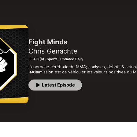
Fight Minds
Chris Genachte
4.0 (4)
Sports
Updated Daily
L'approche cérébrale du MMA; analyses, débats & actualit
Ici, la mission est de véhiculer les valeurs positives du 
MORE
d'analyses techniques approfondies, de récapitulatifs de
l'actualité du MMA.

Latest Episode
 Hébergé par Acast. Visitez acast.com/privacy pour plus 