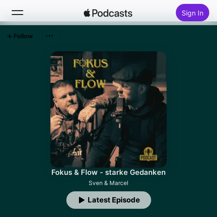
Sign In
Follow
Search
Home
New
Top Charts
Fokus & Flow - starke Gedanken
Sven & Marcel
Latest Episode