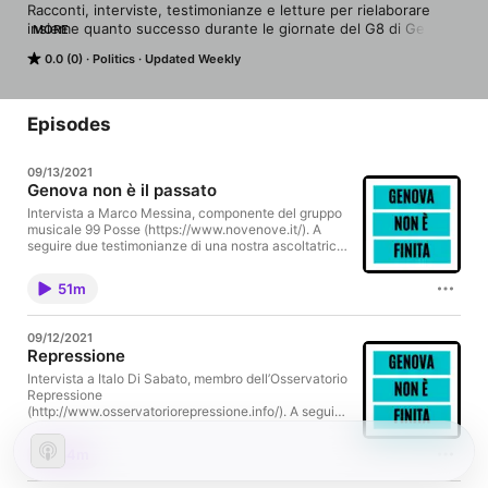
Racconti, interviste, testimonianze e letture per rielaborare 
insieme quanto successo durante le giornate del G8 di Genova 
MORE
2001 a 20 anni di distanza.
0.0 (0)
Politics
Updated Weekly
Episodes
09/13/2021
Genova non è il passato
Intervista a Marco Messina, componente del gruppo
musicale 99 Posse (https://www.novenove.it/). A
seguire due testimonianze di una nostra ascoltatrice
e di un nostro ascoltatore.
51m
09/12/2021
Repressione
Intervista a Italo Di Sabato, membro dell’Osservatorio
Repressione
(http://www.osservatoriorepressione.info/). A seguire
intervista a Daniele Segre, regista e sceneggiatore
che partecipò insieme ad altri registi e videomaker
54m
ad un documentario collettivo sul G8 di Genova dal
titolo "Un altro mondo è possibile". Terminiamo infine