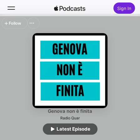
Sign In
Follow
Search
Home
New
Top Charts
Genova non è finita
Radio Quar
Latest Episode