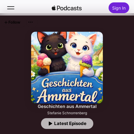
Sign In
Follow
Search
Home
New
Top Charts
Geschichten aus Ammertal
Stefanie Schnorrenberg
Latest Episode