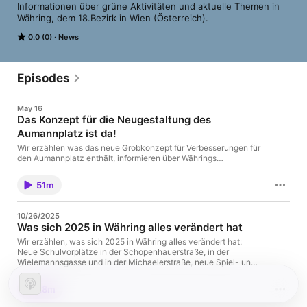
Informationen über grüne Aktivitäten und aktuelle Themen in 
Währing, dem 18.Bezirk in Wien (Österreich).
0.0 (0)
News
Episodes
May 16
Das Konzept für die Neugestaltung des
Aumannplatz ist da!
Wir erzählen was das neue Grobkonzept für Verbesserungen für
den Aumannplatz enthält, informieren über Währings
Sommerbaustellen, warum der Umbau eines "Fußballkäfigs" ein
großes Ereignis ist und was es mit dem Konflikt um eine
51m
Turnhalle in Gersthof auf sich hat. Außerdem gibt es viele
Veranstaltungstipps wie den Währinger Nachbarschaftstag, die
Radaktionstage und vieles mehr.
10/26/2025
Was sich 2025 in Währing alles verändert hat
Wir erzählen, was sich 2025 in Währing alles verändert hat:
Neue Schulvorplätze in der Schopenhauerstraße, in der
Wielemannsgasse und in der Michaelerstraße, neue Spiel- und
Sportgeräte im Vilma Degischer und im Währinger Park, eine
erfolgreiche Autowette, eine tolles Kunstfest usw. Außerdem
28m
erzählt Magdalena Wagner über das Projekt der Steine der
Erinnerung und den Workshop Zivilcourage.