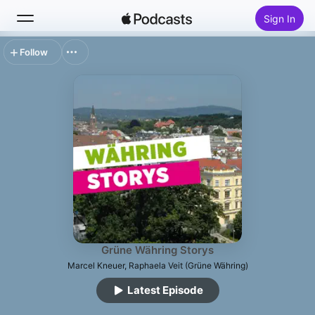
Sign In
Follow
Search
Home
New
Top Charts
Grüne Währing Storys
Marcel Kneuer, Raphaela Veit (Grüne Währing)
Latest Episode