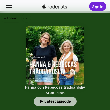
Sign In
Follow
Search
Home
New
Top Charts
Hanna och Rebeccas trädgårdsliv
Willab Garden
Latest Episode