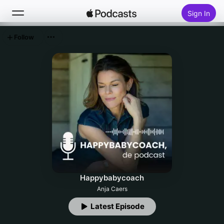
Sign In
Follow
Search
Home
New
Top Charts
Happybabycoach
Anja Caers
Latest Episode