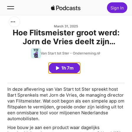
Sign In
Search
March 31, 2025
Hoe Flitsmeister groot werd:
Jorn de Vries deelt zijn
Home
ondernemersreis...
Van Start tot Ster - Onderneming.nl
New
1h 7m
Top Charts
In deze aflevering van Van Start tot Ster spreekt host
Bart Sprenkels met Jorn de Vries, de managing director
van Flitsmeister. Wat ooit begon als een simpele app om
flitspalen te vermijden, groeide onder zijn leiding uit tot
een onmisbare tool voor miljoenen Nederlandse
automobilisten.
Hoe bouw je aan een product waar dagelijks