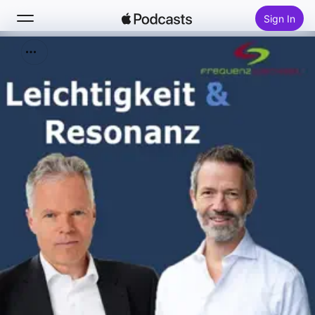
Sign In
Search
Home
New
Top Charts