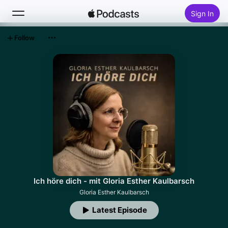
Sign In
Follow
Search
Home
New
Top Charts
Ich höre dich - mit Gloria Esther Kaulbarsch
Gloria Esther Kaulbarsch
Latest Episode