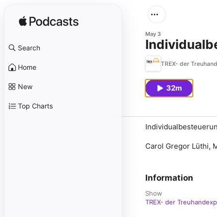
May 3
Individual
Search
TREX- der Treuhand
Home
New
32m
Top Charts
Individualbesteueru
Carol Gregor Lüthi, M
Information
Show
TREX- der Treuhandexp