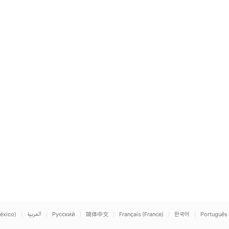
éxico)
العربية
Русский
简体中文
Français (France)
한국어
Português 