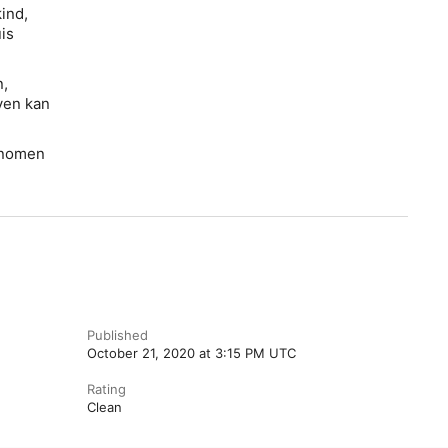
kind,
is
n,
ven kan
genomen
Published
October 21, 2020 at 3:15 PM UTC
Rating
Clean