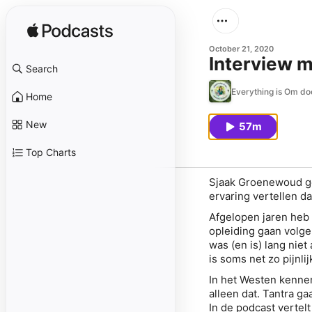
October 21, 2020
Interview m
Search
Everything is Om d
Home
New
57m
Top Charts
Sjaak Groenewoud gee
ervaring vertellen d
Afgelopen jaren heb 
opleiding gaan volge
was (en is) lang niet
is soms net zo pijnli
In het Westen kennen
alleen dat. Tantra ga
In de podcast vertelt