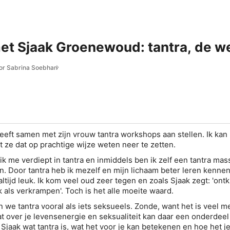
et Sjaak Groenewoud: tantra, de w
oor Sabrina Soebhan
ft samen met zijn vrouw tantra workshops aan stellen. Ik kan 
at ze dat op prachtige wijze weten neer te zetten.
ik me verdiept in tantra en inmiddels ben ik zelf een tantra ma
n. Door tantra heb ik mezelf en mijn lichaam beter leren kennen
 altijd leuk. Ik kom veel oud zeer tegen en zoals Sjaak zegt: 'on
jk als verkrampen'. Toch is het alle moeite waard.
 we tantra vooral als iets seksueels. Zonde, want het is veel m
at over je levensenergie en seksualiteit kan daar een onderdeel 
 Sjaak wat tantra is, wat het voor je kan betekenen en hoe het j