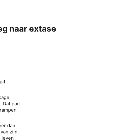
eg naar extase
uit
ssage
. Dat pad
tkrampen
eer dan
van zijn.
e leven