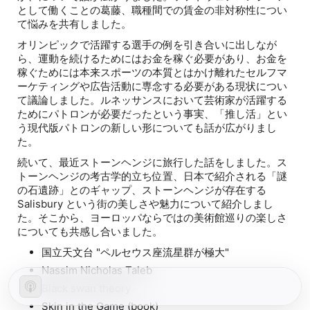
として働くことの葛藤、職種間での賃金の非対称性につい
て悩みを共有しました。
オリンピックで活躍する選手の例を引き合いに出しなが
ら、運動を続けるためにはお金を稼ぐ必要があり、お金を
稼ぐためには本来スポーツの本質とはかけ離れたセルフマ
ーケティングや広告活動に専念する必要がある現状につい
て議論しました。ルネッサンスにおいて芸術家が活躍する
ためにパトロンが必要だったという事実、「推し活」とい
う現代版パトロンの新しい形についても話が広がりまし
た。
続いて、最近ストーンヘンジに旅行した話をしました。ス
トーンヘンジの考古学的立ち位置、日本で紹介される「謎
の石遺跡」とのギャップ、ストーンヘンジが存在する
Salisbury という街の美しさや魅力について紹介しまし
た。そこから、ヨーロッパならではの美術館巡りの楽しさ
についても共感し合いました。
国立天文台 "ペルセウス座流星群が極大"
Nassim Nicholas Taleb
Black swan theory
Skin in the Game (book)