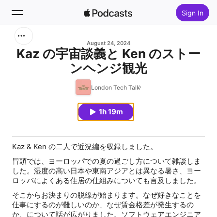
Sign In
Search
August 24, 2024
Kaz の宇宙談義と Ken のストー
ンヘンジ観光
Home
London Tech Talk
New
1h 19m
Top Charts
Kaz & Ken の二人で近況編を収録しました。
冒頭では、ヨーロッパでの夏の過ごし方について雑談しま
した。湿度の高い日本や東南アジアとは異なる暑さ、ヨー
ロッパによくある住居の仕組みについても言及しました。
そこからお決まりの脱線が始まります。なぜ好きなことを
仕事にするのが難しいのか、なぜ賃金格差が発生するの
か、について話が広がりました。ソフトウェアエンジニア