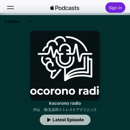
Sign In
Follow
Search
Home
New
Top Charts
kocorono radio
片山 渚/五反田ストレスケアクリニック
Latest Episode