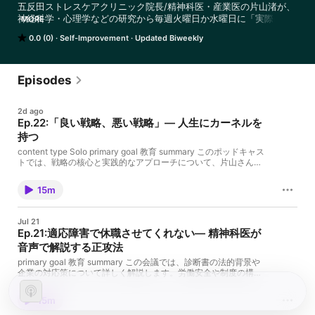
五反田ストレスケアクリニック院長/精神科医・産業医の片山渚が、
神経科学・心理学などの研究から毎週火曜日か水曜日に「実際に使
MORE
えるメンタル/ライフハック」を厳選してお届け。

0.0 (0)
Self-Improvement
Updated Biweekly
睡眠の質、ストレス耐性、集中力、比較疲れ──日常のパフォーマン
スを左右する要素を、エビデンスベースで解説します。

医学論文だけでなく、自己実験や読書で見つけた「意外と効く小さ
な工夫」も紹介。診察室では語れない、より良く生きるための実践
Episodes
的な知見をシェアします。

※医学的助言ではなく一般的な情報提供です
2d ago
Ep.22:「良い戦略、悪い戦略」— 人生にカーネルを
持つ
content type Solo primary goal 教育 summary このポッドキャス
トでは、戦略の核心と実践的なアプローチについて、片山さんが
リチャード・ル・メルトの著書を基に解説します。自己改善やビ
ジネス戦略に役立つ具体的な方法を学びましょう。 keywords 戦
15m
略,自己改善,ビジネス,リチャード・ル・メルト,診断,行動計画 key
topics 戦略の核心はやらないことを決めること カーネル（核）と
診断の重要性 具体的な行動計画の立て方 戦略の4つのパターンと
Jul 21
その見極め方 自己改善とビジネスにおける戦略の応用 guest
Ep.21:適応障害で休職させてくれない— 精神科医が
name 片山渚 Titles 戦略の核心：何をやらないかを決める重要性
音声で解説する正攻法
リチャード・ル・メルトの戦略論：核と診断の力 sound bites "外
からの視点も重要です" "状況に応じて診断をやり直す" "戦略は動
primary goal 教育 summary この会議では、診断書の法的背景や
的なプロセスです" Chapters 00:00 新年の目標と戦略的思考
企業の対応策について詳しく解説します。労働安全や制度の構造
08:03 自分の人生にカーネルを作る resources リチャード＝P＝
的問題を理解し、具体的なアクションを提案します。 keywords
ルメルト『良い戦略、悪い戦略』 -
診断書,労働安全,制度,企業対応,労働法 key topics 診断書は命令書
15m
ではない 労働契約法第5条と安全配慮義務 企業の制度と構造的問
題 産業医の役割と責任 労働安全における制度の運用 Titles 診断書