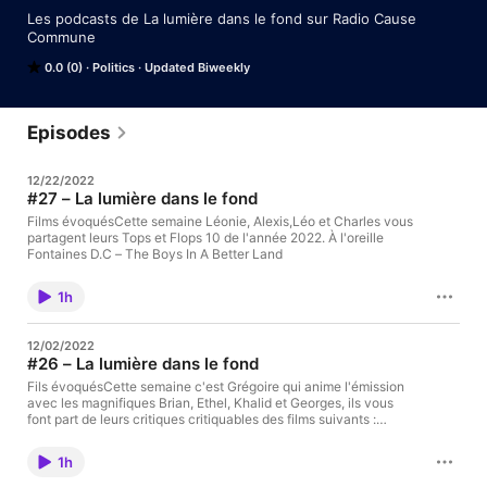
Les podcasts de La lumière dans le fond sur Radio Cause 
Commune
0.0 (0)
Politics
Updated Biweekly
Episodes
12/22/2022
#27 – La lumière dans le fond
Films évoquésCette semaine Léonie, Alexis,Léo et Charles vous
partagent leurs Tops et Flops 10 de l'année 2022. À l'oreille
Fontaines D.C – The Boys In A Better Land
1h
12/02/2022
#26 – La lumière dans le fond
Fils évoquésCette semaine c'est Grégoire qui anime l'émission
avec les magnifiques Brian, Ethel, Khalid et Georges, ils vous
font part de leurs critiques critiquables des films suivants :
Bones and all de Luca GuadagninoSaint Omer de Alice DiopÀ
l'oreilleLéonard Cohen – you wanted darker
1h