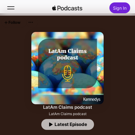
Sign In
Follow
Search
Home
New
Top Charts
LatAm Claims podcast
LatAm Claims podcast
Latest Episode