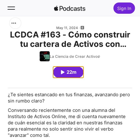
Sign In
Search
May 11, 2024
LCDCA #163 - Cómo construir
tu cartera de Activos con
Home
menos de 500 U$D
La Ciencia de Crear Activos
New
22m
Top Charts
¿Te sientes estancado en tus finanzas, avanzando pero
sin rumbo claro?
Conversando recientemente con una alumna del
Instituto de Activos Online, me di cuenta nuevamente
de cuán esencial es la claridad en nuestras finanzas
para realmente no solo sentir sino vivir el verbo
"avanzar" como tal.