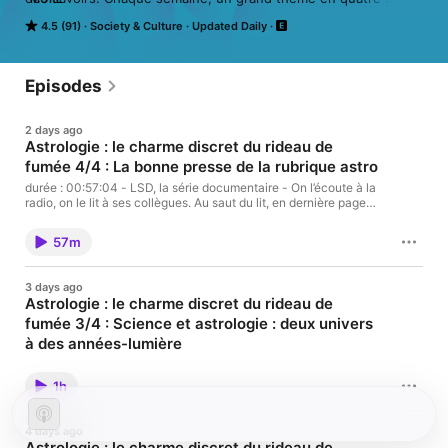
épisodes, autonomes et complémentaires.  

4.5 (91)
Society & Culture
Updated Daily
Vous aimez ce podcast ? Pour écouter tous les épisodes sans 
limite, rendez-vous sur Radio France
Episodes
2 days ago
Astrologie : le charme discret du rideau de
fumée 4/4 : La bonne presse de la rubrique astro
durée : 00:57:04 - LSD, la série documentaire - On l’écoute à la
radio, on le lit à ses collègues. Au saut du lit, en dernière page
de canard. On trouve l’horoscope dans de nombreux médias : on
regarde le ciel sans lever la tête. Quelle est l’origine de cette
57m
rubrique ? - équipe : Maryvonne Abolivier, Anahi Morales Vous
aimez ce podcast ? Pour écouter tous les épisodes sans limite,
rendez-vous sur Radio France
3 days ago
Astrologie : le charme discret du rideau de
fumée 3/4 : Science et astrologie : deux univers
à des années-lumière
durée : 00:59:45 - LSD, la série documentaire - L’astrologie n’est
pas une science, mais son expression, toujours plus complexe.
1h
Que sait-on de l’influence du jour de notre naissance sur la vie ?
Comment travaillent les astrologues ? Les chercheurs ? -
équipe : Maryvonne Abolivier, Anahi Morales Vous aimez ce
4 days ago
podcast ? Pour écouter tous les épisodes sans limite, rendez-
Astrologie : le charme discret du rideau de