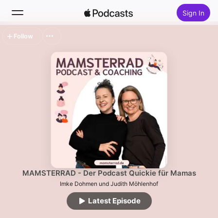
Sign In
Follow
Search
Home
New
Top Charts
MAMSTERRAD - Der Podcast Quickie für Mamas
Imke Dohmen und Judith Möhlenhof
Latest Episode