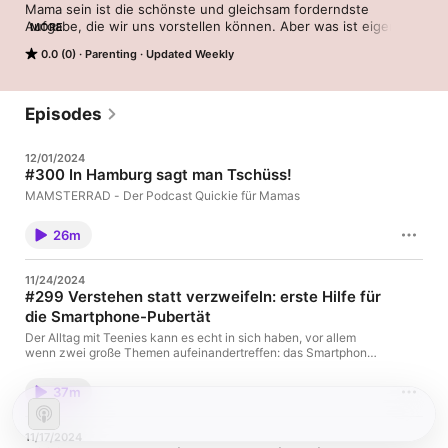
Mama sein ist die schönste und gleichsam forderndste 
Aufgabe, die wir uns vorstellen können. Aber was ist eigentlich 
MORE
mit uns? Wo bleiben wir dabei?

0.0 (0)
Parenting
Updated Weekly
Hier gibt es Hilfe für Mamas, die "ein bisschen müde", "ziemlich 
erschöpft" oder sogar "am Ende ihrer Kräfte" sind, weil sie 
über das Erfüllen der Bedürfnisse ihrer Lieben ihre eigenen 
Episodes
meistens völlig vergessen. Unsere Impulse und Ideen werden 
dir das Leben als Mama erleichtern und dabei helfen können, 
12/01/2024
selbst bei Kräften zu bleiben: "Muddivation" zur Selbstfürsorge 
#300 In Hamburg sagt man Tschüss!
und ganz viel Inspiration, um diesem nie still stehenden 
#Mamsterrad auch mal zu entkommen.
MAMSTERRAD - Der Podcast Quickie für Mamas
26m
11/24/2024
#299 Verstehen statt verzweifeln: erste Hilfe für
die Smartphone-Pubertät
Der Alltag mit Teenies kann es echt in sich haben, vor allem
wenn zwei große Themen aufeinandertreffen: das Smartphone
und die Pubertät. Diese Phase bringt nicht nur Hormone,
sondern auch neue Herausforderungen für das Selbstbild und
37m
die Welt der sozialen Medien mit sich. Wie schaffen wir es,
unsere Teenager sicher und liebevoll durch diese Welt zu
begleiten, ohne ständig zu verbieten oder in Kontrollkämpfe zu
11/17/2024
geraten? Für diese Folge habe ich mir Unterstützung geholt: