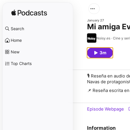
January 27
Mi amiga Ev
Search
Noisy.es · Cine y ser
Home
New
3m
Top Charts
🎙️ Reseña en audio d
Navas de protagonista
📌 Reseña escrita en
Episode Webpage
Information