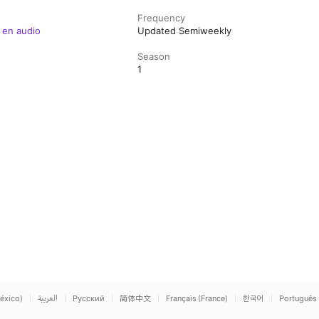
Frequency
s en audio
Updated Semiweekly
Season
1
éxico)
العربية
Русский
简体中文
Français (France)
한국어
Português 