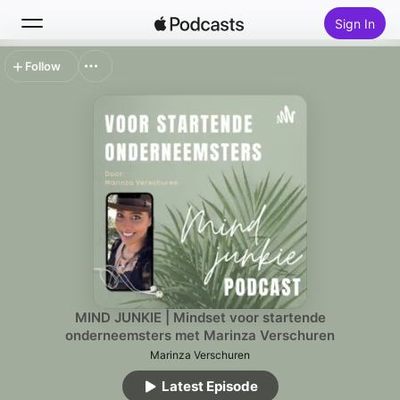
Sign In
Follow
Search
Home
New
Top Charts
MIND JUNKIE | Mindset voor startende
onderneemsters met Marinza Verschuren
Marinza Verschuren
Latest Episode