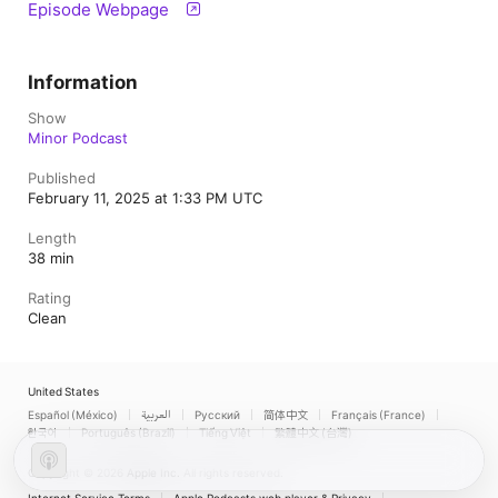
Episode Webpage
Information
Show
Minor Podcast
Published
February 11, 2025 at 1:33 PM UTC
Length
38 min
Rating
Clean
United States
Español (México)
العربية
Русский
简体中文
Français (France)
한국어
Português (Brazil)
Tiếng Việt
繁體中文 (台灣)
Copyright © 2026
Apple Inc.
All rights reserved.