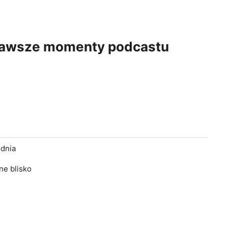
ekawsze momenty podcastu
udnia
ne blisko