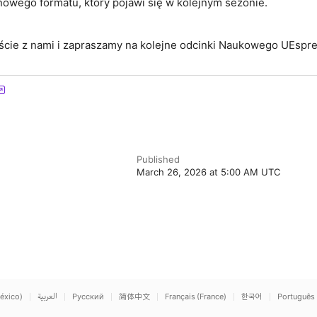
owego formatu, który pojawi się w kolejnym sezonie.
eście z nami i zapraszamy na kolejne odcinki Naukowego UEspr
Published
March 26, 2026 at 5:00 AM UTC
éxico)
العربية
Русский
简体中文
Français (France)
한국어
Português 