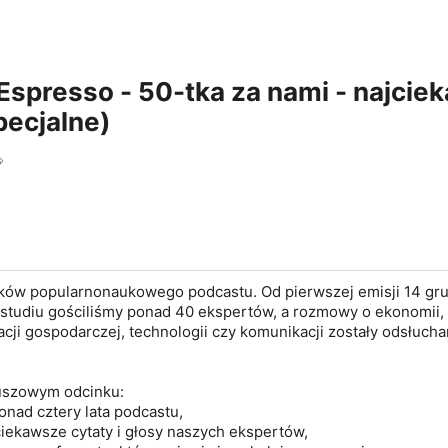
spresso - 50-tka za nami - najci
pecjalne)
o
nków popularnonaukowego podcastu. Od pierwszej emisji 14 gr
studiu gościliśmy ponad 40 ekspertów, a rozmowy o ekonomii,
acji gospodarczej, technologii czy komunikacji zostały odsłucha
uszowym odcinku:
ad cztery lata podcastu,
iekawsze cytaty i głosy naszych ekspertów,