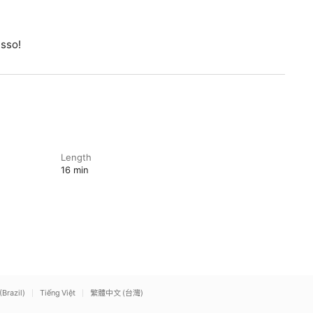
esso!
Length
16 min
(Brazil)
Tiếng Việt
繁體中文 (台灣)