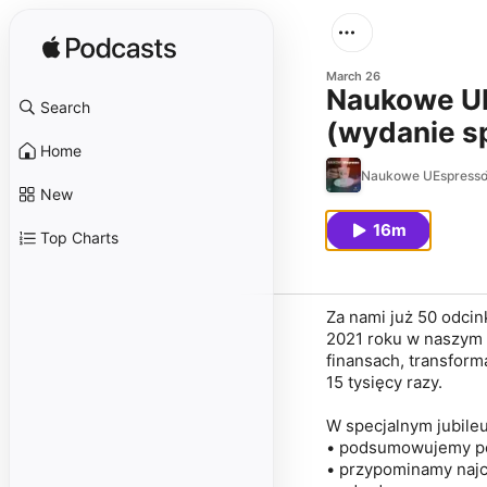
March 26
Naukowe UE
Search
(wydanie s
Home
Naukowe UEspress
New
16m
Top Charts
Za nami już 50 odci
2021 roku w naszym 
finansach, transform
15 tysięcy razy.
W specjalnym jubile
• podsumowujemy pon
• przypominamy najc