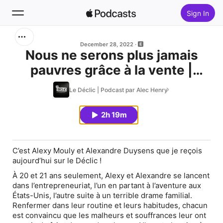
Sign In
Search
December 28, 2022
Nous ne serons plus jamais
pauvres grâce à la vente |
Home
Alexy Mouly & Alexandre
Le Déclic | Podcast par Alec Henry
New
Duysens | Déclic 040
2h 19m
Top Charts
C’est Alexy Mouly et Alexandre Duysens que je reçois
aujourd’hui sur le Déclic !
À 20 et 21 ans seulement, Alexy et Alexandre se lancent
dans l’entrepreneuriat, l’un en partant à l’aventure aux
États-Unis, l’autre suite à un terrible drame familial.
Renfermer dans leur routine et leurs habitudes, chacun
est convaincu que les malheurs et souffrances leur ont