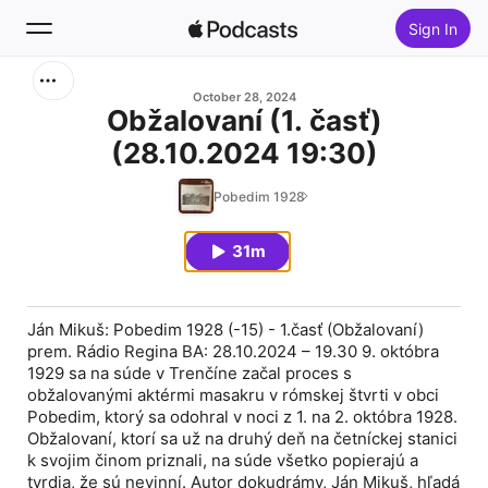
Sign In
Search
October 28, 2024
Obžalovaní (1. časť)
(28.10.2024 19:30)
Home
Pobedim 1928
New
31m
Top Charts
Ján Mikuš: Pobedim 1928 (-15) - 1.časť (Obžalovaní)
prem. Rádio Regina BA: 28.10.2024 – 19.30 9. októbra
1929 sa na súde v Trenčíne začal proces s
obžalovanými aktérmi masakru v rómskej štvrti v obci
Pobedim, ktorý sa odohral v noci z 1. na 2. októbra 1928.
Obžalovaní, ktorí sa už na druhý deň na četníckej stanici
k svojim činom priznali, na súde všetko popierajú a
tvrdia, že sú nevinní. Autor dokudrámy, Ján Mikuš, hľadá