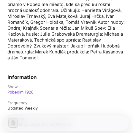
priamo v Pobedime miesto, kde sa pred 96 rokmi
hrozná udalosť odohrala. Účinkujú: Henrietta Virágová,
Miroslav Trnavský, Eva Matejková, Juraj Hrčka, Ivan
Romančík, Gregor Hološka, Tomáš Vravník Autor hudby:
Ondrej Krajňák Scenár a réžia: Ján Mikuš Spev: Elia
Kaciová, husle: Julie Grabowská Dramaturgia: Michaela
Materáková, Technická spolupráca: Rastislav
Dobrovolný, Zvukový majster: Jakub Horňák Hudobná
dramaturgia: Marek Kundlák produkcia: Petra Kasanová
a Ján Tomandl
Information
Show
Pobedim 1928
Frequency
Updated Weekly
Published
October 28, 2024 at 5:30 PM UTC