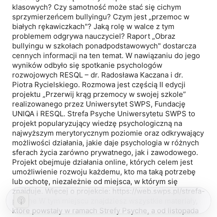
klasowych? Czy samotność może stać się cichym
sprzymierzeńcem bullyingu? Czym jest „przemoc w
białych rękawiczkach"? Jaką rolę w walce z tym
problemem odgrywa nauczyciel? Raport „Obraz
bullyingu w szkołach ponadpodstawowych" dostarcza
cennych informacji na ten temat. W nawiązaniu do jego
wyników odbyło się spotkanie psychologów
rozwojowych RESQL – dr. Radosława Kaczana i dr.
Piotra Rycielskiego. Rozmowa jest częścią II edycji
projektu „Przerwij krąg przemocy w swojej szkole”
realizowanego przez Uniwersytet SWPS, Fundację
UNIQA i RESQL. Strefa Psyche Uniwersytetu SWPS to
projekt popularyzujący wiedzę psychologiczną na
najwyższym merytorycznym poziomie oraz odkrywający
możliwości działania, jakie daje psychologia w różnych
sferach życia zarówno prywatnego, jak i zawodowego.
Projekt obejmuje działania online, których celem jest
umożliwienie rozwoju każdemu, kto ma taką potrzebę
lub ochotę, niezależnie od miejsca, w którym się
znajduje. Więcej o projekcie: https://web.swps.pl/strefa-
psyche W tym miejscu znajdziesz wszystkie materiały,
które powstały w ramach Strefy Psyche, a od listopada