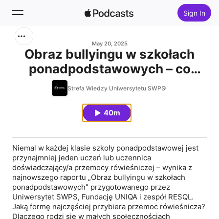
Sign In
Search
May 20, 2025
Obraz bullyingu w szkołach
ponadpodstawowych – co
Home
wynika z badań?
Strefa Wiedzy Uniwersytetu SWPS
New
40m
Top Charts
Niemal w każdej klasie szkoły ponadpodstawowej jest
przynajmniej jeden uczeń lub uczennica
doświadczający/a przemocy rówieśniczej – wynika z
najnowszego raportu „Obraz bullyingu w szkołach
ponadpodstawowych" przygotowanego przez
Uniwersytet SWPS, Fundację UNIQA i zespół RESQL.
Jaką formę najczęściej przybiera przemoc rówieśnicza?
Dlaczego rodzi się w małych społecznościach