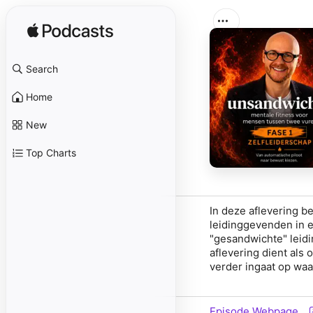
Search
Home
New
Top Charts
In deze aflevering b
leidinggevenden in e
"gesandwichte" leid
aflevering dient al
verder ingaat op waa
Episode Webpage