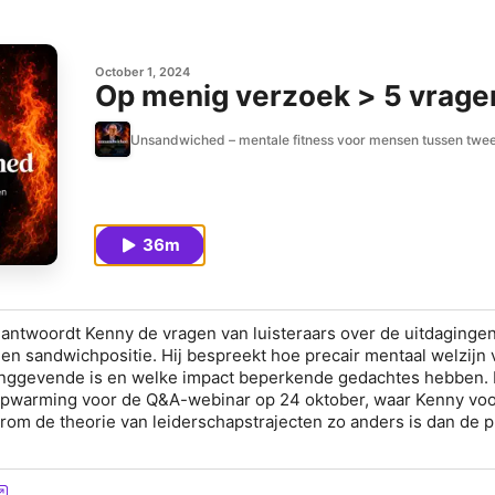
October 1, 2024
Op menig verzoek > 5 vrage
Unsandwiched – mentale fitness voor mensen tussen twe
36m
eantwoordt Kenny de vragen van luisteraars over de uitdaginge
en sandwichpositie. Hij bespreekt hoe precair mentaal welzijn 
inggevende is en welke impact beperkende gedachtes hebben.
s opwarming voor de Q&A-webinar op 24 oktober, waar Kenny voo
rom de theorie van leiderschapstrajecten zo anders is dan de pr