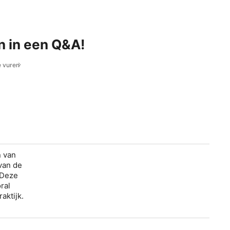
n in een Q&A!
e vuren
n van
van de
 Deze
ral
aktijk.