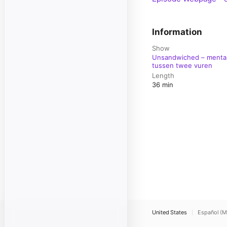
Information
Show
Unsandwiched – mental
tussen twee vuren
Length
36 min
United States
Español (M