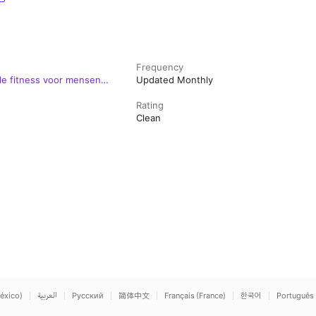
Frequency
e fitness voor mensen
Updated Monthly
Rating
Clean
éxico)
العربية
Русский
简体中文
Français (France)
한국어
Português 