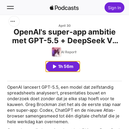
Sign In
Search
April 30
OpenAI's super-app ambitie
met GPT-5.5 + DeepSeek V4
Home
voor een schijntje + Rick
AI Report
New
Lamers over AGI
1h 56m
Top Charts
OpenAI lanceert GPT-5.5, een model dat zelfstandig
spreadsheets analyseert, presentaties bouwt en
onderzoek doet zonder dat je elke stap hoeft voor te
kauwen. Greg Brockman ziet het als de eerste stap naar
een super-app: Codex, ChatGPT en de nieuwe Atlas-
browser samengesmeed tot één digitale chefstaf die je
hele werkdag kan overnemen.