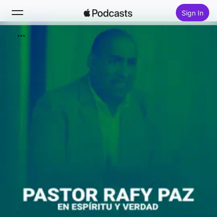
Sign In
Search
Home
New
Top Charts