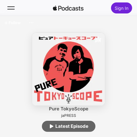
Sign In
Follow
Search
Home
New
Top Charts
Pure TokyoScope
jaPRESS
Latest Episode